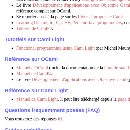
Le livre
Développement d'applications avec Objective Cam
référence complet sur OCaml.
Se reporter aussi à la page sur les
Livres à propos de Caml
.
Learning OCaml, for C, C++, Perl and Java programmers
, co
Tutoriel de CamlP4
.
Tutoriels sur Caml Light
Functional programming using Caml Light
(par Michel Mauny)
Référence sur OCaml
Manuel d'OCaml
(inclut la documentation de la
librairie stand
Manuel de CamlP4
.
Le livre
Développement d'applications avec Objective Caml
(
Référence sur Caml Light
Manuel de Caml Light
. Il peut être téléchargé depuis la
page d
Questions fréquemment posées (FAQ)
Vous trouverez des réponses
ici
.
Guides spécifiques