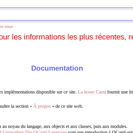
ez-nous
Pour les informations les plus récentes
Documentation
es implémentations disponible sur ce site.
La bosse Caml
fournit une l
ulter la section «
À propos
» de ce site web.
 au noyau du langage, aux objects et aux classes, puis aux modules.
nd Unraveling The OCaml Language
sont une introduction à OCaml qui a