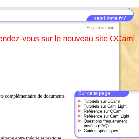
English version
, rendez-vous sur le nouveau site OCaml
Sur cette page
iste complémentaire de documents
Tutoriels sur OCaml
Tutoriels sur Caml Light
Référence sur OCaml
Référence sur Caml Light
Questions fréquemment
posées (FAQ)
Guides spécifiques
lterne entre théorie et pratique.